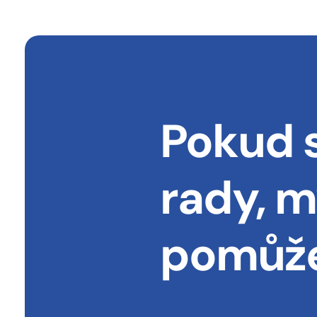
Pokud s
rady, 
pomůž