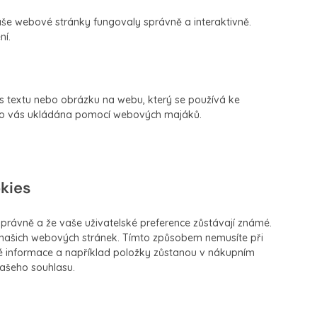
aše webové stránky fungovaly správně a interaktivně.
ní.
s textu nebo obrázku na webu, který se používá ke
a o vás ukládána pomocí webových majáků.
okies
í správně a že vaše uživatelské preference zůstávají známé.
našich webových stránek. Tímto způsobem nemusíte při
 informace a například položky zůstanou v nákupním
vašeho souhlasu.