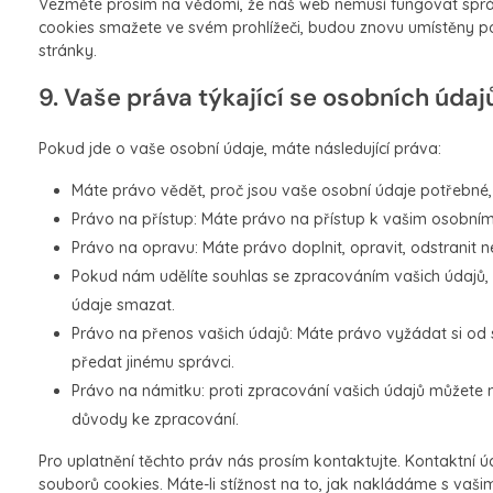
Vezměte prosím na vědomí, že náš web nemusí fungovat sprá
cookies smažete ve svém prohlížeči, budou znovu umístěny p
stránky.
9. Vaše práva týkající se osobních údaj
Pokud jde o vaše osobní údaje, máte následující práva:
Máte právo vědět, proč jsou vaše osobní údaje potřebné,
Právo na přístup: Máte právo na přístup k vašim osobní
Právo na opravu: Máte právo doplnit, opravit, odstranit 
Pokud nám udělíte souhlas se zpracováním vašich údajů,
údaje smazat.
Právo na přenos vašich údajů: Máte právo vyžádat si od 
předat jinému správci.
Právo na námitku: proti zpracování vašich údajů můžete n
důvody ke zpracování.
Pro uplatnění těchto práv nás prosím kontaktujte. Kontaktní ú
souborů cookies. Máte-li stížnost na to, jak nakládáme s vaši