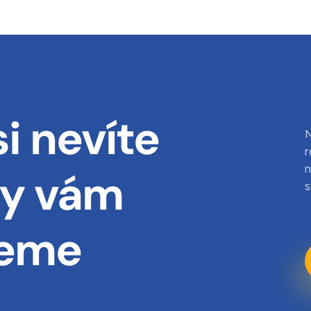
i nevíte
N
r
n
my vám
s
eme