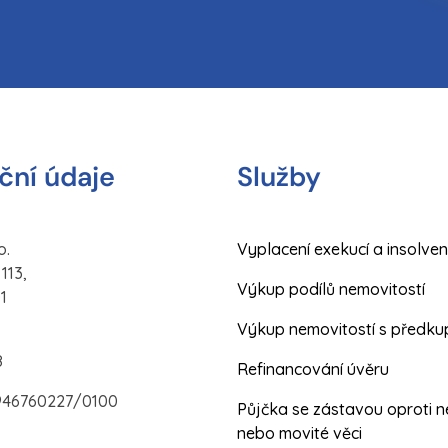
ční údaje
Služby
o.
Vyplacení exekucí a insolven
113,
Výkup podílů nemovitostí
1
Výkup nemovitostí s předk
8
Refinancování úvěru
-6946760227/0100
Půjčka se zástavou oproti n
nebo movité věci