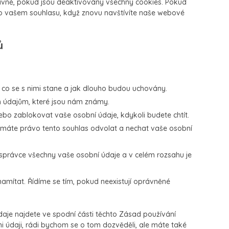
vně, pokud jsou deaktivovány všechny cookies. Pokud
o vašem souhlasu, když znovu navštívíte naše webové
ů
 co se s nimi stane a jak dlouho budou uchovány.
m údajům, které jsou nám známy.
nebo zablokovat vaše osobní údaje, kdykoli budete chtít.
 máte právo tento souhlas odvolat a nechat vaše osobní
správce všechny vaše osobní údaje a v celém rozsahu je
amítat. Řídíme se tím, pokud neexistují oprávněné
daje najdete ve spodní části těchto Zásad používání
mi údaji, rádi bychom se o tom dozvěděli, ale máte také