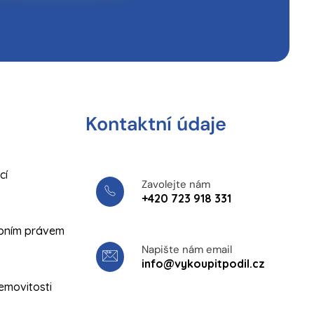
Kontaktní údaje
cí
Zavolejte nám
+420 723 918 331
upním právem
Napište nám email
info@vykoupitpodil.cz
emovitosti